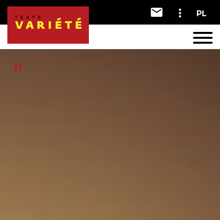
PL
A
A
A