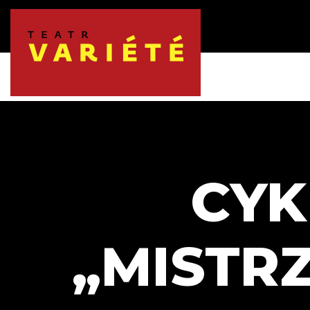
CYK
„MISTR