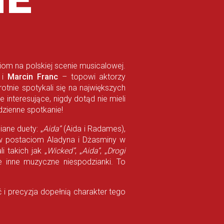
iom na polskiej scenie musicalowej.
i
Marcin Franc
– topowi aktorzy
otnie spotykali się na największych
interesujące, nigdy dotąd nie mieli
zienne spotkanie!
ane duety: „
Aida”
(Aida i Radames),
sów postaciom Aladyna i Dżasminy w
 takich jak „
Wicked”
, „
Aida”
, „
Drogi
e inne muzyczne niespodzianki. To
 i precyzja dopełnią charakter tego