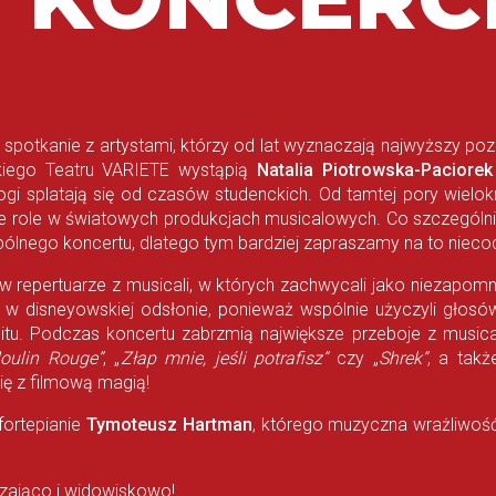
 spotkanie z artystami, którzy od lat wyznaczają najwyższy poz
ego Teatru VARIETE wystąpią
Natalia Piotrowska-Paciorek
ogi splatają się od czasów studenckich. Od tamtej pory wielokr
e role w światowych produkcjach musicalowych. Co szczególnie 
ólnego koncertu, dlatego tym bardziej zapraszamy na to niecod
 w repertuarze z musicali, w których zachwycali jako niezapomni
kże w disneyowskiej odsłonie, ponieważ wspólnie użyczyli gło
itu. Podczas koncertu zabrzmią największe przeboje z musicali
oulin Rouge”
, „
Złap mnie, jeśli potrafisz”
czy „
Shrek”
, a takż
ię z filmową magią!
fortepianie
Tymoteusz Hartman
, którego muzyczna wrażliwość
zająco i widowiskowo!