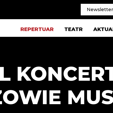
Newslette
REPERTUAR
TEATR
AKTUA
SPRAWDŹ REPERTUAR
BILETY
SPEKTAKLE
DYREKCJA
KONCERTY
ZAMÓWIENIA P
L KONCE
GOŚCINNIE
HISTORIA
ARCHIWUM
WSPÓŁPRACA
PLIKI I REGULA
ZOWIE MUSI
FAQ
KPO