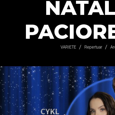
NATAL
PACIORE
VARIETE
Repertuar
Ar