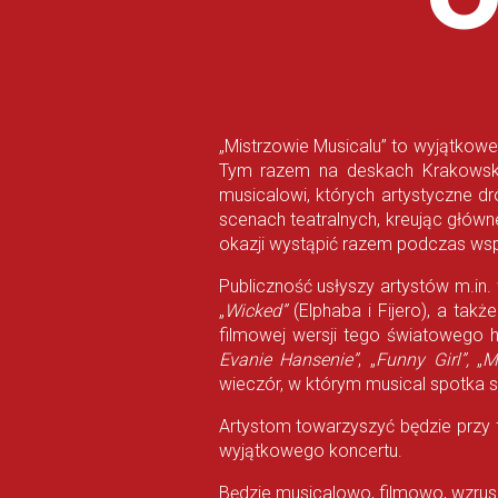
„Mistrzowie Musicalu” to wyjątkowe
Tym razem na deskach Krakowski
musicalowi, których artystyczne dr
scenach teatralnych, kreując główn
okazji wystąpić razem podczas wsp
Publiczność usłyszy artystów m.in.
„
Wicked”
(Elphaba i Fijero), a ta
filmowej wersji tego światowego h
Evanie Hansenie”
, „
Funny Girl”,
„
M
wieczór, w którym musical spotka s
Artystom towarzyszyć będzie przy 
wyjątkowego koncertu.
Będzie musicalowo, filmowo, wzrus