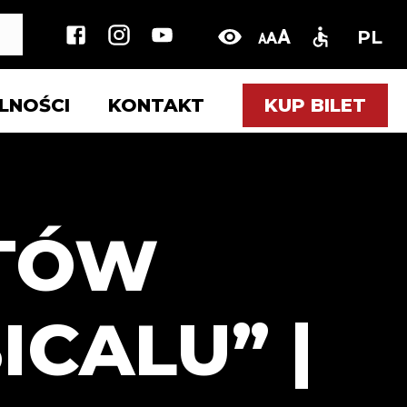
r
A
PL
A
A
LNOŚCI
KONTAKT
KUP BILET
UBLICZNE
RTÓW
MINY
CALU” |