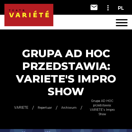
PL
A
A
A
GRUPA AD HOC
PRZEDSTAWIA:
VARIETE'S IMPRO
SHOW
Grupa AD HOC
przedstawia:
VARIETE
Repertuar
Archiwum
VARIETE's Impro
Show