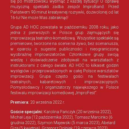
się po mistrzowsku wybrnąć z każdej sytuacji! O oprawę
muzyczną spektakli zadba zespół ImproBand. Przed
Państwem 90 minut kreatywnej rozrywki, dozwolonej od lat
16-tu! Nie może Was zabraknąć!
Grupa AD HOC powstała w październiku 2008 roku, jako
jedna z pierwszych w Polsce grup zajmujących się
improwizacją teatralno-komediową. Wszystkie spektakle są
premierowe, tworzone na scenie na żywo, bez scenariusza,
w oparciu o sugestie publiczności i nieograniczoną
wyobraźnię improwizatorów. Członkowie grupy swoją
wiedzę i doświadczenie zdobywali na warsztatach z
instruktorami z całego świata. AD HOC to kilkaset godzin
występów i przeprowadzonych w całej Polsce warsztatów
improwizacji. Grupa często gości na festiwalach
teatralnych, kabaretowych i improwizacyjnych.
Pomysłodawcy i organizatorzy największego w Polsce
festiwalu improwizacji komediowej „ImproFest”.
Premiera:
20 września 2022 r.
Goście specjalni:
Karolina Pańczyk (20 września 2022),
Michał Leja (12 października 2022), Tomasz Marcinko (6
grudnia 2022), Szymon Majewski (5 marca 2023), Abelard
Giza (5 kwietnia), Grzegorz Dolniak (19 czerwca 2023).